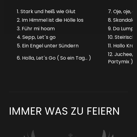
1. Stark und heiß wie Glut
7. Oje, oje, o
2. Im Himmel ist die Hölle los
8. Skandale
3. Führ mi hoam
9. Da Lump
4. Sepp, Let´s go
10. Steirisch
5. Ein Engel unter Sündern
11. Hallo Kr
12. Juchee, 
6. Holla, Let´s Go ( So ein Tag... )
Partymix )
IMMER WAS ZU FEIERN