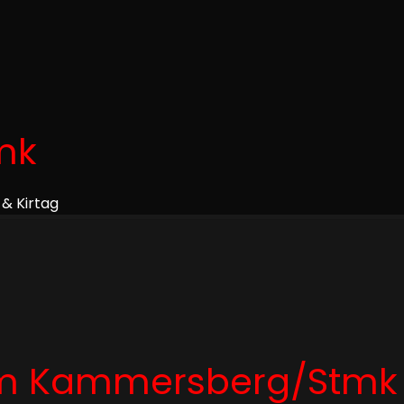
mk
 & Kirtag
 am Kammersberg/Stmk