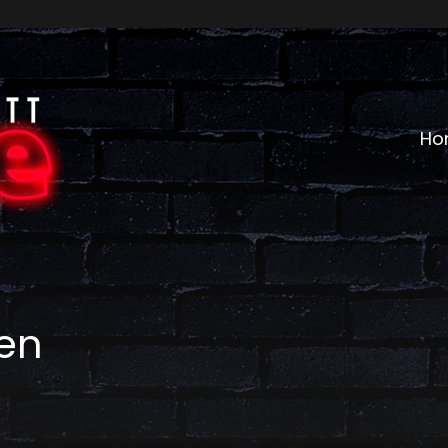
Ho
gen