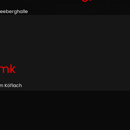
neeberghalle
tmk
m Köflach